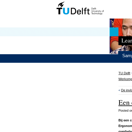
Lear
Samp
TU Delft
Werkomg
<
De invl
Een 
Posted 
Bij een 
Ergonomi
overbela