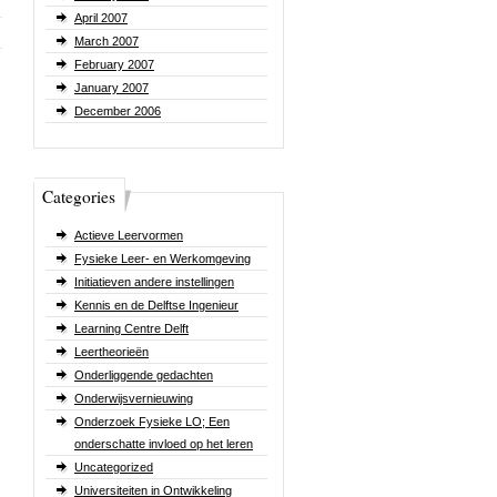
April 2007
March 2007
February 2007
January 2007
December 2006
Categories
Actieve Leervormen
Fysieke Leer- en Werkomgeving
Initiatieven andere instellingen
Kennis en de Delftse Ingenieur
Learning Centre Delft
Leertheorieën
Onderliggende gedachten
Onderwijsvernieuwing
Onderzoek Fysieke LO; Een
onderschatte invloed op het leren
Uncategorized
Universiteiten in Ontwikkeling