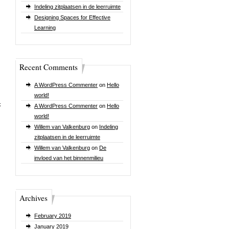
Indeling zitplaatsen in de leerruimte
Designing Spaces for Effective
Learning
Recent Comments
A WordPress Commenter
on
Hello
world!
k
A WordPress Commenter
on
Hello
world!
Willem van Valkenburg
on
Indeling
zitplaatsen in de leerruimte
Willem van Valkenburg
on
De
invloed van het binnenmilieu
Archives
February 2019
January 2019