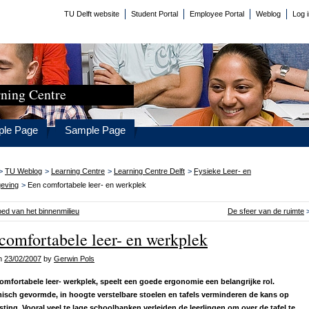
TU Delft website
Student Portal
Employee Portal
Weblog
Log 
ning Centre
le Page
Sample Page
>
TU Weblog
>
Learning Centre
>
Learning Centre Delft
>
Fysieke Leer- en
eving
>
Een comfortabele leer- en werkplek
oed van het binnenmilieu
De sfeer van de ruimte
comfortabele leer- en werkplek
on
23/02/2007
by
Gerwin Pols
comfortabele leer- werkplek, speelt een goede ergonomie een belangrijke rol.
sch gevormde, in hoogte verstelbare stoelen en tafels verminderen de kans op
sting. Vooral veel te lage schoolbanken verleiden de leerlingen om over de tafel te