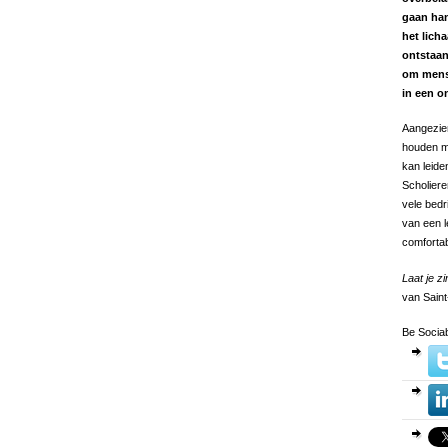
gaan han
het lich
ontstaan
om mense
in een o
Aangezien
houden m
kan leide
Scholiere
vele bedr
van een l
comfortab
Laat je z
van Sain
Be Sociab