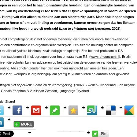
gen in een voor het lichaam onnatuurlijke houding. Een onnatuurlijke houding van
aam, kan bij overbelasting er toe leiden dat er fysieke spanningen in vooral de spieren
. Hierbij valt niet alleen te denken aan een slechte zitplaats. Maar ook inspanningen
n te horen of om verblinding te voorkomen, kunnen ervoor zorgen dat het lichaam
nnatuurlijke houding wordt gedraaid (
Laat je zintuigen niet beperken
, 2002).
 het computergebruik in het onderwijs toeneemt, dient men ook vooral hier rekening te
et een comfortabele en ergonomische werkplek. Een slechte houding achter de computer
n tot allerlei fysieke klachten, zoals nekpijn en spierpijn. Een bekend probleem is RSI.
n en studenten zijn risicogroepen voor het ontstaan van RSI (
www.rsi-centrum.nl
). Er zijn
ijven die scholen kunnen adviseren op het gebied van de ergonomie van de leer- en werkple
eerling. Alle scholen zouden hier dan ook meer aandacht aan moeten besteden. Een
ele leer- werkplek is erg belangrijk om prettig te kunnen leren en daarom zeer gewenst.
intuigen niet beperken: Geluid en de leeromgeving
. (2002). Zweden / Nederland, Een uitgave
t-Gobain Ecophon B.V. Klippan Zweden, Ljungbergs Tryckeri.
le, Share!