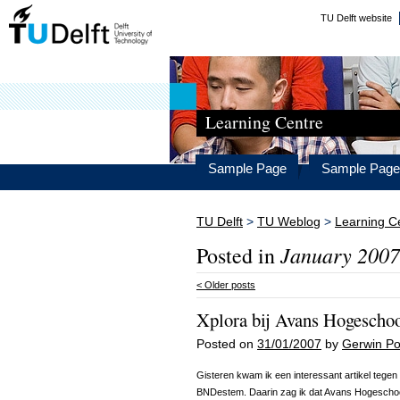
TU Delft website
Learning Centre
Sample Page
Sample Page
TU Delft
>
TU Weblog
>
Learning C
January 2007
Posted in
<
Older posts
Xplora bij Avans Hogescho
Posted on
31/01/2007
by
Gerwin Po
Gisteren kwam ik een interessant artikel tegen 
BNDestem. Daarin zag ik dat Avans Hogeschool