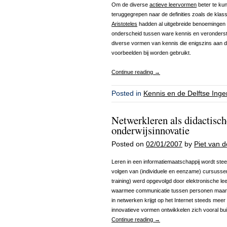
Om de diverse
actieve leervormen
beter te ku
teruggegrepen naar de definities zoals de klass
Aristoteles
hadden al uitgebreide benoemingen v
onderscheid tussen ware kennis en veronderst
diverse vormen van kennis die enigszins aan d
voorbeelden bij worden gebruikt.
Continue reading
→
Posted in
Kennis en de Delftse Inge
Netwerkleren als didactisch
onderwijsinnovatie
Posted on
02/01/2007
by
Piet van 
Leren in een informatiemaatschappij wordt ste
volgen van (individuele en eenzame) cursusse
training) werd opgevolgd door elektronische 
waarmee communicatie tussen personen maar o
in netwerken krijgt op het Internet steeds mee
innovatieve vormen ontwikkelen zich vooral bui
Continue reading
→