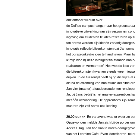
onzichtbaar fluïdum over
de Delftse campus hangt, maar het grootste aa
innovatieve uitwerking van zijn verzonnen conce
ingeving om studenten te laten reflecteren op 
ten eerste werden zijn ideeën zodanig doorgez
innovatie reflectie bijeenkomsten dat Jan soms
het oorspronkelijke idee te handhaven. Maar hi
ik mijn idee bij deze intelligentsia staande kan
realiseren en vermarkten’. Het tweede idee vond
die bijeenkomsten kwamen steeds weer nieuwe,
drijven. In de tussentijd heeft hij op die wijze
die na de afronding van hun studie dezelfde d
Jan vier (master) afstudeerstudenten rondlope
Ja, bij Jans bedrijf is het master-apprenticeshi
met één uitzondering. De apprentices zijn som
masters zijn zelf soms ook leerling.
20.00 uur
>> En vanavond was er weer zo een 
Opgewonden meldde Jan zich bij de portier om 
Access Tag. Jan had van te voren doorgegeven
van het Learning Cafe. Even identificeren, teken