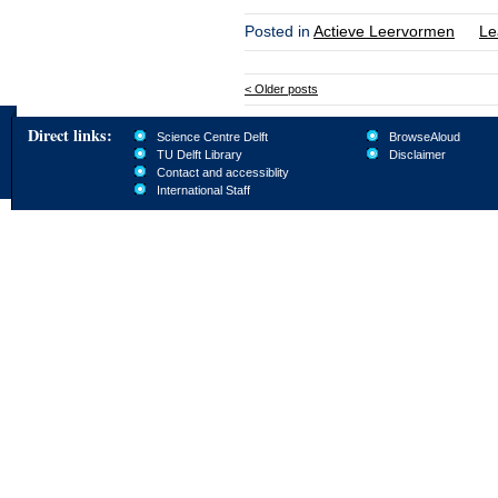
Posted in
Actieve Leervormen
Le
<
Older posts
Direct links:
Science Centre Delft
BrowseAloud
TU Delft Library
Disclaimer
Contact and accessiblity
International Staff