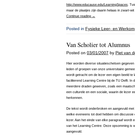
http://www.educause.edu/LearningSpaces
. Tu
maar de plaatjes zijn daarin helaas in zwart-wit
Continue reading
→
Posted in
Fysieke Leer- en Werkom
Van Scholier tot Alumnus
Posted on
03/01/2007
by
Piet van 
Hier worden diverse situatieschetsen gegeven
leden of groepen van onze universitaire gemee
wordt getracht om de lezer een eigen beeld te
faciliterend Learning Centre bij de TU Delft. I
meerdere draden geweven, zoals een maatschap
een culturele en een sociale, waarin de lezer 
herkennen.
De tekst wordt onderbroken en aangevuld met fo
welke eveneens tot doel hebben om discussie en
lezer. Aan het einde van elke paragraaf wordt
van het Learning Centre. Deze opsomming is wi
aangevuld.