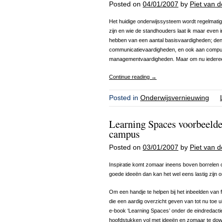
Posted on
04/01/2007
by
Piet van 
Het huidige onderwijssysteem wordt regelmatig 
zijn en wie de standhouders laat ik maar even 
hebben van een aantal basisvaardigheden; denk
communicatievaardigheden, en ook aan comput
managementvaardigheden. Maar om nu iedereen 
Continue reading
→
Posted in
Onderwijsvernieuwing
Learning Spaces voorbeelden
campus
Posted on
03/01/2007
by
Piet van 
Inspiratie komt zomaar ineens boven borrelen
goede ideeën dan kan het wel eens lastig zijn o
Om een handje te helpen bij het inbeelden van 
die een aardig overzicht geven van tot nu toe u
e-book ‘Learning Spaces’ onder de eindredacti
hoofdstukken vol met ideeën en zomaar te do