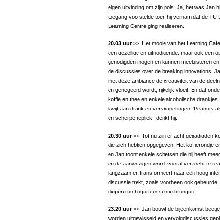
eigen uitvinding om zijn pols. Ja, het was Jan 
toegang voorstelde toen hij vernam dat de TU D
Learning Centre ging realiseren.
20.03 uur
>> Het mooie van het Learning Cafe i
een gezellige en uitnodigende, maar ook een ope
genodigden mogen en kunnen meeluisteren en
de discussies over de breaking innovations. Jan 
met deze ambiance de creativiteit van de dee
en genegeerd wordt, rijkelijk vloeit. En dat ond
koffie en thee en enkele alcoholische drankjes. 
kwijt aan drank en versnaperingen. ‘Peanuts al
en scherpe repliek’, denkt hij.
20.30 uur
>> Tot nu zijn er acht gegadigden k
die zich hebben opgegeven. Het koffierondje en
en Jan toont enkele schetsen die hij heeft m
en de aanwezigen wordt vooral verzocht te re
langzaam en transformeert naar een hoog intera
discussie trekt, zoals voorheen ook gebeurde,
diepere en hogere essentie brengen.
23.20 uur
>> Jan bouwt de bijeenkomst beetje b
worden uitgewisseld en vervolgdiscussies gepla