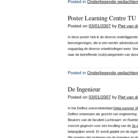
Posted in
Onderliggende gedachten
Poster Learning Centre TU 
Posted on
03/01/2007
by
Piet van 
In deze poster heb ik de diverse onderliggend
leeromgevingen, die in een eerder adviesdocu
oogopslag de diverse ontwikkelingen weer. Voo
naar de betreffende (sub)categorieën van dez
Posted in
Onderliggende gedachten
De Ingenieur
Posted on
03/01/2007
by
Piet van 
In het Delftse universiteitsblad
Delta nummer 2
Delftse ontwerpen als gezicht van engineering: 
Beukers van de faculteit Luchtvaart- en Ruimt
voorzet gegeven voor een invulling van de
3e g
belangrijker wordt. Er wordt gepleit om de ingeni
We moeten niet proberen om de ingenieur te p