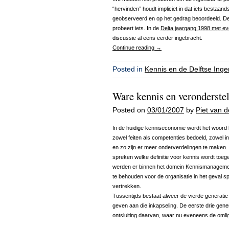
“hervinden” houdt impliciet in dat iets bestaan
geobserveerd en op het gedrag beoordeeld. De 
probeert iets. In de
Delta jaargang 1998 met 
discussie al eens eerder ingebracht.
Continue reading
→
Posted in
Kennis en de Delftse Inge
Ware kennis en veronderste
Posted on
03/01/2007
by
Piet van 
In de huidige kenniseconomie wordt het woord 
zowel feiten als competenties bedoeld, zowel inzi
en zo zijn er meer onderverdelingen te maken
spreken welke definitie voor kennis wordt toe
werden er binnen het domein Kennismanagemen
te behouden voor de organisatie in het geval s
vertrekken.
Tussentijds bestaat alweer de vierde generat
geven aan die inkapseling. De eerste drie gener
ontsluiting daarvan, waar nu eveneens de omli