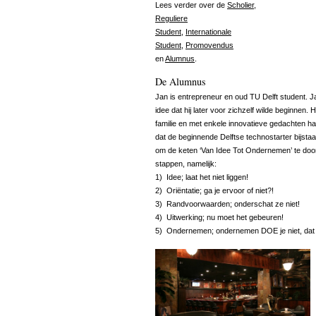
Lees verder over de
Scholier
,
Reguliere
Student
,
Internationale
Student
,
Promovendus
en
Alumnus
.
De Alumnus
Jan is entrepreneur en oud TU Delft student. Ja
idee dat hij later voor zichzelf wilde beginnen.
familie en met enkele innovatieve gedachten had
dat de beginnende Delftse technostarter bijsta
om de keten ‘Van Idee Tot Ondernemen’ te doorlo
stappen, namelijk:
1) Idee; laat het niet liggen!
2) Oriëntatie; ga je ervoor of niet?!
3) Randvoorwaarden; onderschat ze niet!
4) Uitwerking; nu moet het gebeuren!
5) Ondernemen; ondernemen DOE je niet, dat 