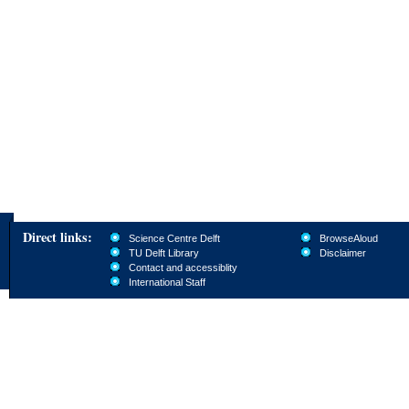
Direct links:
Science Centre Delft
BrowseAloud
TU Delft Library
Disclaimer
Contact and accessiblity
International Staff