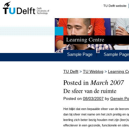
TU Delft website
Learning Centre
Sample Page
Sample Page
TU Delft
>
TU Weblog
>
Learning C
March 2007
Posted in
De sfeer van de ruimte
Posted on
08/03/2007
by
Gerwin Po
Het blijkt dat een bepaalde sfeer van de leerom
dan bij sfeer met name om het zich prettig en 
leerling zich beter bezig houden met zijn (leer
effectiever in een gezonde, functionele en sti