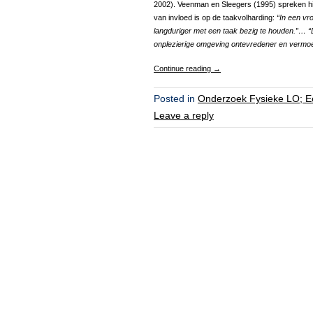
2002). Veenman en Sleegers (1995) spreken hi
van invloed is op de taakvolharding:
“In een vro
langduriger met een taak bezig te houden.”… “De
onplezierige omgeving ontevredener en vermoeid
Continue reading
→
Posted in
Onderzoek Fysieke LO; Ee
Leave a reply