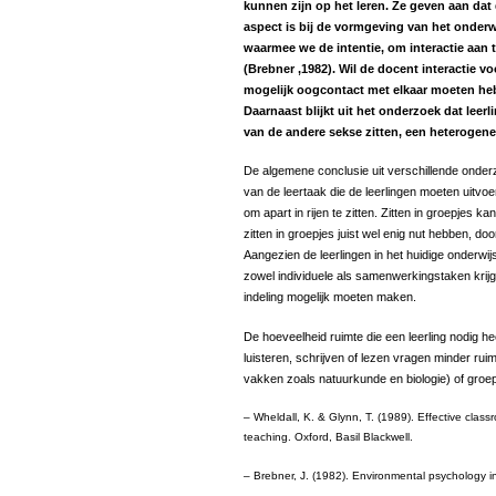
kunnen zijn op het leren. Ze geven aan dat 
aspect is bij de vormgeving van het onderwi
waarmee we de intentie, om interactie aan
(Brebner ,1982). Wil de docent interactie 
mogelijk oogcontact met elkaar moeten he
Daarnaast blijkt uit het onderzoek dat lee
van de andere sekse zitten, een heterogene
De algemene conclusie uit verschillende onderzo
van de leertaak die de leerlingen moeten uitvoer
om apart in rijen te zitten. Zitten in groepjes 
zitten in groepjes juist wel enig nut hebben, door
Aangezien de leerlingen in het huidige onderwij
zowel individuele als samenwerkingstaken krijg
indeling mogelijk moeten maken.
De hoeveelheid ruimte die een leerling nodig he
luisteren, schrijven of lezen vragen minder rui
vakken zoals natuurkunde en biologie) of groe
– Wheldall, K. & Glynn, T. (1989). Effective class
teaching. Oxford, Basil Blackwell.
– Brebner, J. (1982). Environmental psychology in 