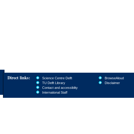
Direct links:
Science Centre Delft
BrowseAloud
TU Delft Library
Disclaimer
Contact and accessiblity
International Staff