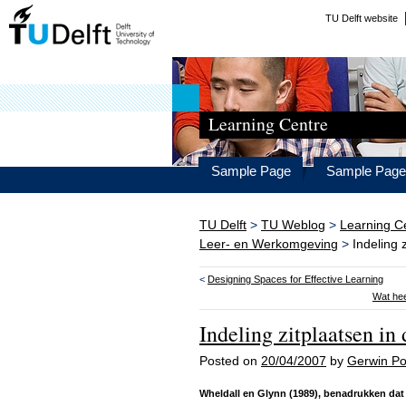
TU Delft website
Learning Centre
Sample Page
Sample Page
TU Delft
>
TU Weblog
>
Learning C
Leer- en Werkomgeving
>
Indeling 
<
Designing Spaces for Effective Learning
Wat hee
Indeling zitplaatsen in
Posted on
20/04/2007
by
Gerwin Po
Wheldall en Glynn (1989), benadrukken dat 